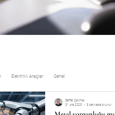
m
Elektrikli Araçlar
Genel
Saffet Çakmak
31 Ara 2025
3 dakikada okunur
Metal yorgunluğu mu