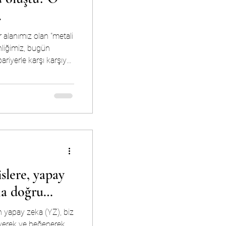
.
 alanımız olan "metali
inliğimiz, bugün
 bariyerle karşı karşıya.
ur ve ömrünü tamamlar.
 sanayiciler olarak
apılma riskiyle mi
slere, yapay
ına doğru…
 yapay zeka (YZ), biz
eyerek ve beğenerek