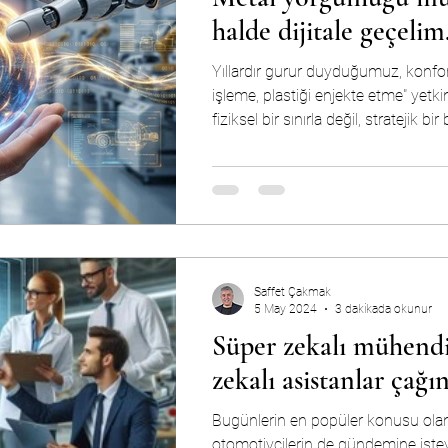
halde dijitale geçelim
Yıllardır gurur duyduğumuz, konfor
işleme, plastiği enjekte etme" yetk
fiziksel bir sınırla değil, stratejik bir
Metal, fizik kuralları gereği yorul
Peki ya iş modellerimiz? Geleneksel
bizler de bu "metal yorgunluğuna" k
yüzleşiyoruz?
Saffet Çakmak
5 May 2024
3 dakikada okunur
Süper zekalı mühendi
zekalı asistanlar çağ
Bugünlerin en popüler konusu olan
otomotivcilerin de gündemine ist