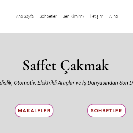
Ana Sayfa
Sohbetler
Ben Kimim?
İletişim
Alıntı
Saffet Çakmak
Saffet Çakmak
slik, Otomotiv, Elektrikli Araçlar ve İş Dünyasından Son D
Mühendislik, Elektrikli Araçlar İş Dünyasından Son Deneyi
Makaleler
MAKALELER
SOHBETLER